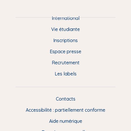
P
i
e
International
d
Vie étudiante
d
Inscriptions
e
Espace presse
p
Recrutement
a
Les labels
g
e
F
Contacts
L
R
i
Accessibilité : partiellement conforme
e
n
Aide numérique
s