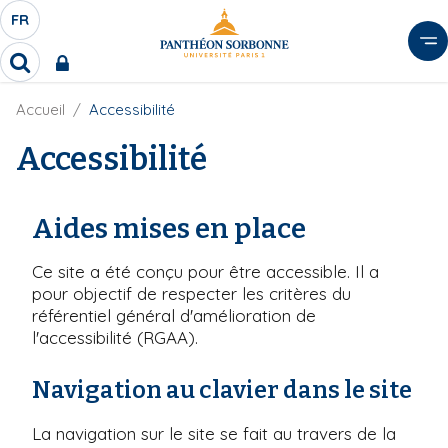
A
FR
S
F
l
É
R
l
R
L
e
e
E
r
F
Accueil
Accessibilité
c
C
i
h
a
l
Accessibilité
T
e
u
d
r
E
c
'
c
U
o
A
h
Aides mises en place
r
R
n
e
i
D
r
t
a
Ce site a été conçu pour être accessible. Il a
E
e
n
pour objectif de respecter les critères du
L
e
n
référentiel général d'amélioration de
A
u
l'accessibilité (RGAA).
N
p
G
r
Navigation au clavier dans le site
U
i
E
n
La navigation sur le site se fait au travers de la
c