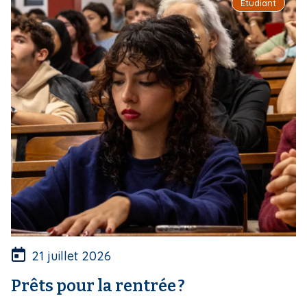
Étudiant
i
p
a
l
21 juillet 2026
Prêts pour la rentrée ?