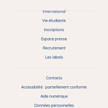
i
e
International
d
Vie étudiante
d
Inscriptions
e
Espace presse
p
Recrutement
a
Les labels
g
e
F
Contacts
L
R
i
Accessibilité : partiellement conforme
e
n
Aide numérique
s
Données personnelles
u