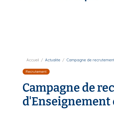
i
p
a
l
F
Accueil
Actualite
Campagne de recrutement 
i
Recrutement
l
d
Campagne de rec
'
A
r
d'Enseignement e
i
a